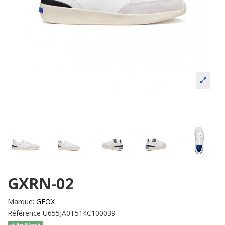
GXRN-02
Marque:
GEOX
Référence
U655JA0T514C100039
En Stock