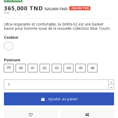
365,000 TND
525,000 TND
-160,000 TND
TTC
Ultra-respirante et confortable, la GXRN-02 est une basket
basse pour homme issue de la nouvelle collection Blue Touch.
Couleur
BLANC
Pointure
39
40
41
42
43
44
45
46
Ajouter au panier