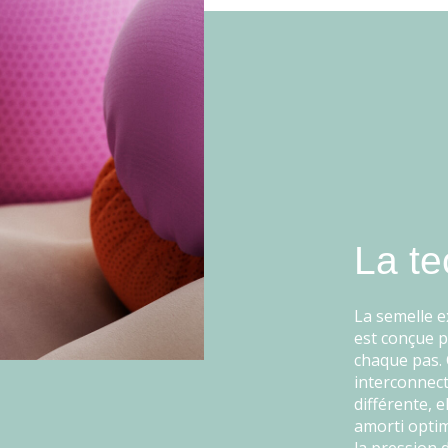
La te
La semelle 
est conçue p
chaque pas.
interconnect
différente, e
amorti optim