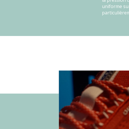
la pression 
uniforme sur
particulière