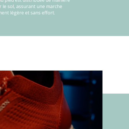
du pied est distribuée de manière
 le sol, assurant une marche
ment légère et sans effort.